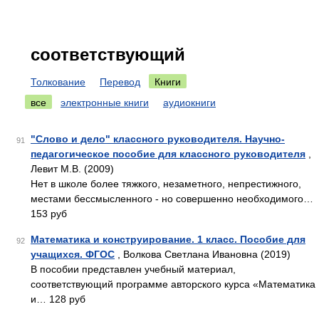
соответствующий
Толкование
Перевод
Книги
все
электронные книги
аудиокниги
"Слово и дело" классного руководителя. Научно-
91
педагогическое пособие для классного руководителя
,
Левит М.В. (2009)
Нет в школе более тяжкого, незаметного, непрестижного,
местами бессмысленного - но совершенно необходимого…
153 руб
Математика и конструирование. 1 класс. Пособие для
92
учащихся. ФГОС
, Волкова Светлана Ивановна (2019)
В пособии представлен учебный материал,
соответствующий программе авторского курса «Математика
и… 128 руб